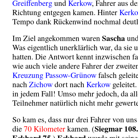
Greiffenberg
und
Kerkow
, Fahrer aus d
Richtung entgegen kamen. Hinter
Kerk
Tempo dank Rückenwind nochmal deutl
Sascha
Im Ziel angekommen waren
un
Was eigentlich unerklärlich war, da sie 
hatten. Die Antwort kennt inzwischen fa
wie auch viele andere Fahrer der zweite
Kreuzung Passow-Grünow
falsch geleit
nach
Zichow
dort nach
Kerkow
geleitet.
in jedem Fall! Umso mehr jedoch, da all
Teilnehmer natürlich nicht mehr gewert
So kam es, dass nur drei Fahrer von uns
Siegmar 108.
die
70 Kilometer
kamen. (
Eckhard 75
Eckhard
.)
wurde mit seine