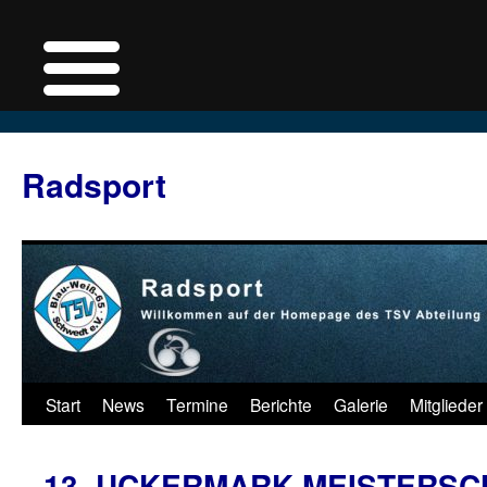
Zum
Inhalt
Radsport
springen
Start
News
Termine
Berichte
Galerie
Mitglieder
13. UCKERMARK-MEISTERSC