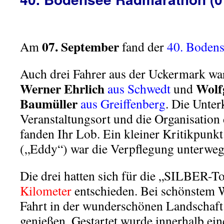
07. September
Am
fand der
40. Boden
Auch drei Fahrer aus der Uckermark war
Werner Ehrlich
Wolf
aus Schwedt
und
Baumüller
aus Greiffenberg
. Die Unte
Veranstaltungsort und die Organisation
fanden Ihr Lob. Ein kleiner Kritikpunk
(„Eddy“) war die Verpflegung unterweg
Die drei hatten sich für die „SILBER-T
Kilometer
entschieden. Bei schönstem W
Fahrt in der wunderschönen Landschaf
genießen. Gestartet wurde innerhalb eine