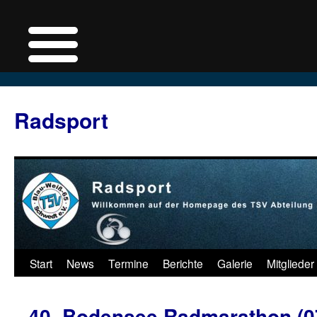
Zum
Inhalt
Radsport
springen
Start
News
Termine
Berichte
Galerie
Mitglieder
40. Bodensee Radmarathon (0