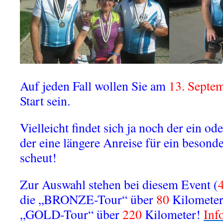
Auf jeden Fall wollen Sie am
13. Septe
Start sein.
Vielleicht findet sich ja noch der ein ode
der eine längere Anreise für ein besonde
scheut!
Zur Auswahl stehen bei diesem Event (
die „BRONZE-Tour“ über
80
Kilomete
„GOLD-Tour“ über
220
Kilometer!
Inf