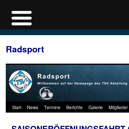
Zum
Inhalt
Radsport
springen
Start
News
Termine
Berichte
Galerie
Mitglieder
SAISONERÖFFNUNGSFAHRT (1