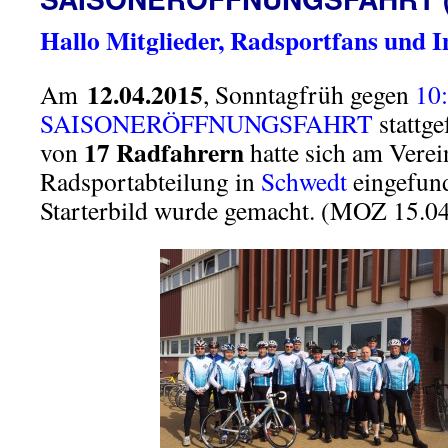
Hallo Mitglieder, Radsportfans und I
12.04.2015
Am
, Sonntagfrüh gegen
10
SAISONERÖFFNUNGSFAHRT
stattg
17 Radfahrern
von
hatte sich am Verei
Radsportabteilung in
Schwedt
eingefun
Starterbild wurde gemacht. (MOZ 15.0