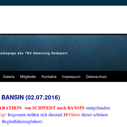
Galerie
Mitglieder
Kontakte
Impressum
Datenschutz
ANSIN (02.07.2016)
RATHON von SCHWEDT
nach BANSIN
stattgefunden.
10
Tag!
Insgesamt stellten sich diesmal
Fahrer
dieser schönen
1 Begleitfahrzeugfahrer)