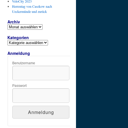
VeloCity 2023
Herrentag von Casekow nach
Ueckermünde und zurück
Archiv
Archiv
Kategorien
Kategorien
Anmeldung
Benutzername
Passwort