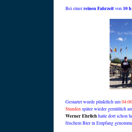
reinen Fahrzeit
10 h
Bei einer
von
Gestartet wurde pünktlich um
04:0
Stunden
später wieder gemütlich am
Werner Ehrlich
hatte dort schon h
frischem Bier in Empfang genomm