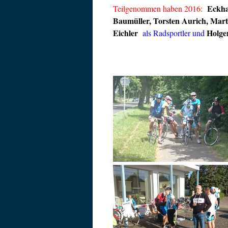
Eckha
Teilgenommen haben 2016:
Baumüller, Torsten Aurich, Marti
Eichler
Holge
als Radsportler und